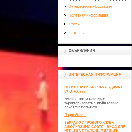
Интересная информация
Полезная информация
Статьи
Контакты
ОБЪЯВЛЕНИЯ
ИНТЕРЕСНАЯ ИНФОРМАЦИЯ
ПОНЯТНАЯ И БЫСТРАЯ УДАЧА В
СЛОТАХ 777
Именно так, можно будет
характеризовать онлайн казино
777gaminators-slots.
Подробнее...
ЗЕРКАЛО ИГРОВОГО КЛУБА
ДЖОЙКАЗИНО СЛОТС - ВХОД ДЛЯ
ИГРЫ НА РЕАЛЬНЫЕ ДЕНЬГИ