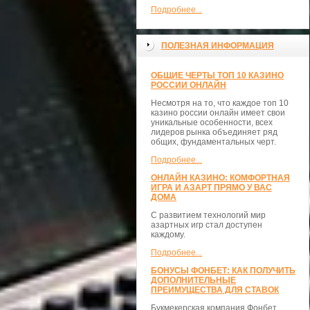
Подробнее...
ПОЛЕЗНАЯ ИНФОРМАЦИЯ
ОБЩИЕ ЧЕРТЫ ТОП 10 КАЗИНО
РОССИИ ОНЛАЙН
Несмотря на то, что каждое топ 10
казино россии онлайн имеет свои
уникальные особенности, всех
лидеров рынка объединяет ряд
общих, фундаментальных черт.
Подробнее...
ОНЛАЙН КАЗИНО: КОМФОРТНАЯ
ИГРА И АЗАРТ ПРЯМО У ВАС
ДОМА
С развитием технологий мир
азартных игр стал доступен
каждому.
Подробнее...
БОНУСЫ ФОНБЕТ: КАК ПОЛУЧИТЬ
ДОПОЛНИТЕЛЬНЫЕ
ПРЕИМУЩЕСТВА ДЛЯ СТАВОК
Букмекерская компания Фонбет