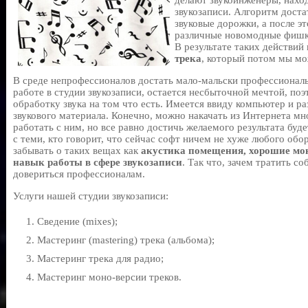
делают звукоинженеры, нахо
звукозаписи. Алгоритм доста
звуковые дорожки, а после э
различные новомодные фишк
В результате таких действий
трека
, который потом мы м
В среде непрофессионалов достать мало-мальски профессиональ
работе в студии звукозаписи, остается несбыточной мечтой, по
обработку звука на том что есть. Имеется ввиду компьютер и р
звукового материала. Конечно, можно накачать из Интернета мн
работать с ним, но все равно достичь желаемого результата буде
с теми, кто говорит, что сейчас софт ничем не хуже любого обо
забывать о таких вещах как
акустика помещения, хорошие мо
навык работы в сфере звукозаписи
. Так что, зачем тратить с
довериться профессионалам.
Услуги нашей студии звукозаписи:
Сведение (mixes);
Мастеринг (mastering) трека (альбома);
Мастеринг трека для радио;
Мастеринг моно-версии треков.