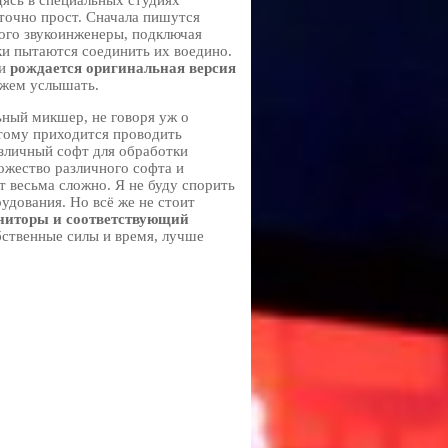
дясь в специальных студиях
точно прост. Сначала пишутся
того звукоинженеры, подключая
и пытаются соединить их воедино.
 и
рождается оригинальная версия
ожем услышать.
ный микшер, не говоря уж о
этому приходится проводить
азличный софт для обработки
ожество различного софта и
т весьма сложно. Я не буду спорить
рудования. Но всё же не стоит
ниторы и соответствующий
обственные силы и время, лучше