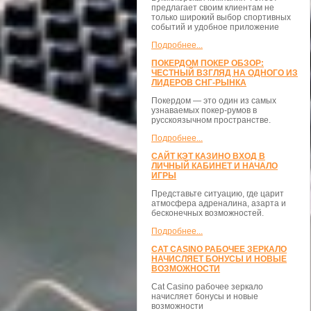
предлагает своим клиентам не
только широкий выбор спортивных
событий и удобное приложение
Подробнее...
ПОКЕРДОМ ПОКЕР ОБЗОР:
ЧЕСТНЫЙ ВЗГЛЯД НА ОДНОГО ИЗ
ЛИДЕРОВ СНГ-РЫНКА
Покердом — это один из самых
узнаваемых покер-румов в
русскоязычном пространстве.
Подробнее...
САЙТ КЭТ КАЗИНО ВХОД В
ЛИЧНЫЙ КАБИНЕТ И НАЧАЛО
ИГРЫ
Представьте ситуацию, где царит
атмосфера адреналина, азарта и
бесконечных возможностей.
Подробнее...
CAT CASINO РАБОЧЕЕ ЗЕРКАЛО
НАЧИСЛЯЕТ БОНУСЫ И НОВЫЕ
ВОЗМОЖНОСТИ
Cat Casino рабочее зеркало
начисляет бонусы и новые
возможности