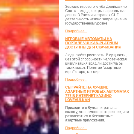
Зеркало игрового клуба Джойказино
Слотс - вход для игры на реальные
деньги В России и странах СНГ
деятельность казино запрещена на
государственном уровне
Подробнее...
ИГРОВЫЕ АВТОМАТЫ НА
ПОРТАЛЕ VULKAN-PLATINUM
ДОСТУПНЫ ДЛЯ СКАЧИВАНИЯ
Люди любят рисковать. В сущности,
без этой способности человеческая
цивилизация вряд ли достигла бы
таких высот. Понятие “азартные
игры” старо, как мир.
Подробнее...
СЫГРАЙТЕ НА ЛУЧШИЕ
АЗАРТНЫХ ИГРОВЫХ АВТОМАТАХ
777 В ИНТЕРНЕТ КАЗИНО
LOVEVULKAN
Приходите в Вулкан играть на
валюту, что намного интереснее, чем
развлекаться в бесплатные
азартные приложения.
Подробнее...