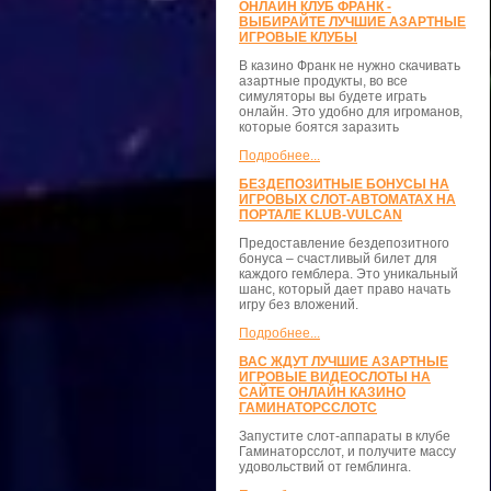
ОНЛАЙН КЛУБ ФРАНК -
ВЫБИРАЙТЕ ЛУЧШИЕ АЗАРТНЫЕ
ИГРОВЫЕ КЛУБЫ
В казино Франк не нужно скачивать
азартные продукты, во все
симуляторы вы будете играть
онлайн. Это удобно для игроманов,
которые боятся заразить
Подробнее...
БЕЗДЕПОЗИТНЫЕ БОНУСЫ НА
ИГРОВЫХ СЛОТ-АВТОМАТАХ НА
ПОРТАЛЕ KLUB-VULCAN
Предоставление бездепозитного
бонуса – счастливый билет для
каждого гемблера. Это уникальный
шанс, который дает право начать
игру без вложений.
Подробнее...
ВАС ЖДУТ ЛУЧШИЕ АЗАРТНЫЕ
ИГРОВЫЕ ВИДЕОСЛОТЫ НА
САЙТЕ ОНЛАЙН КАЗИНО
ГАМИНАТОРССЛОТС
Запустите слот-аппараты в клубе
Гаминаторсслот, и получите массу
удовольствий от гемблинга.