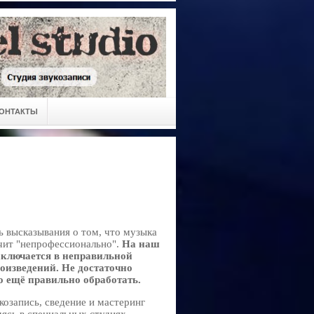
ОНТАКТЫ
 высказывания о том, что музыка
чит "непрофессионально".
На наш
аключается в неправильной
оизведений. Не достаточно
о ещё правильно обработать.
козапись, сведение и мастеринг