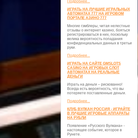
Подробнее...
ИГРАТЬ НА ЛУЧШИЕ ИГРАЛЬНЫХ
АВТОМАТАХ 777 НА ИГРОВОМ
ПОРТАЛЕ АЗИНО 777
Многие гэмблеры, читая нелестные
отзывы о интернет казино, бояться
регистрироваться в них, поскольку
велика вероятность попадания
конфиденциальных данных в третьи
руки.
Подробнее...
ИГРАТЬ НА САЙТЕ GMSLOTS
CASINO НА ИГРОВЫХ СЛОТ
АВТОМАТАХ НА РЕАЛЬНЫЕ
ДЕНЬГИ
Играть на деньги – рискованно!
Всегда есть вероятность, что вы
потеряете поставленные деньги.
Подробнее...
КЛУБ ВУЛКАН РОССИЯ - ИГРАЙТЕ
В ЛУЧШИЕ ИГРОВЫЕ АППАРАТЫ
НА РУБЛИ
Появление «Русского Вулкана» -
настоящее событие, которое в
Рунете.