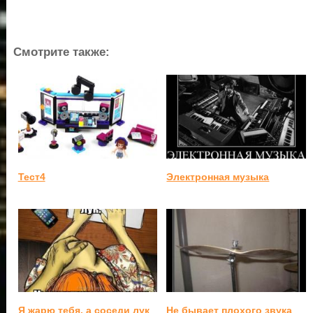
Смотрите также:
Тест4
Электронная музыка
Я жарю тебя, а соседи лук
Не бывает плохого звука