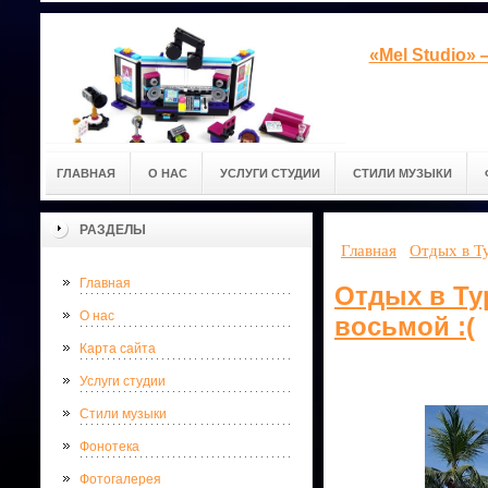
«Mel Studio»
ГЛАВНАЯ
О НАС
УСЛУГИ СТУДИИ
СТИЛИ МУЗЫКИ
РАЗДЕЛЫ
Главная
Отдых в Ту
Главная
Отдых в Ту
О нас
восьмой :(
Карта сайта
Услуги студии
Стили музыки
Фонотека
Фотогалерея