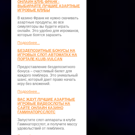
ОНЛАЙН КЛУБ ФРАНК -
ВЫБИРАЙТЕ ЛУЧШИЕ АЗАРТНЫЕ
ИГРОВЫЕ КЛУБЫ
В казино Франк не нужно скачивать
азартные продукты, во все
симуляторы вы будете играть
онлайн. Это удобно для игроманов,
которые боятся заразить
Подробнее...
БЕЗДЕПОЗИТНЫЕ БОНУСЫ НА
ИГРОВЫХ СЛОТ-АВТОМАТАХ НА
ПОРТАЛЕ KLUB-VULCAN
Предоставление бездепозитного
бонуса – счастливый билет для
каждого гемблера. Это уникальный
шанс, который дает право начать
игру без вложений.
Подробнее...
ВАС ЖДУТ ЛУЧШИЕ АЗАРТНЫЕ
ИГРОВЫЕ ВИДЕОСЛОТЫ НА
САЙТЕ ОНЛАЙН КАЗИНО
ГАМИНАТОРССЛОТС
Запустите слот-аппараты в клубе
Гаминаторсслот, и получите массу
удовольствий от гемблинга.