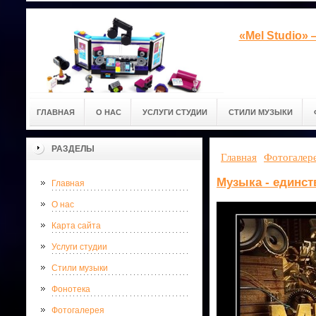
«Mel Studio»
ГЛАВНАЯ
О НАС
УСЛУГИ СТУДИИ
СТИЛИ МУЗЫКИ
РАЗДЕЛЫ
Главная
Фотогалер
Музыка - единс
Главная
О нас
Карта сайта
Услуги студии
Стили музыки
Фонотека
Фотогалерея