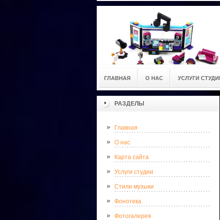
ГЛАВНАЯ
О НАС
УСЛУГИ СТУДИ
РАЗДЕЛЫ
Главная
О нас
Карта сайта
Услуги студии
Стили музыки
Фонотека
Фотогалерея