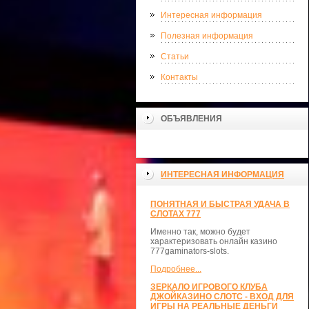
Интересная информация
Полезная информация
Статьи
Контакты
ОБЪЯВЛЕНИЯ
ИНТЕРЕСНАЯ ИНФОРМАЦИЯ
ПОНЯТНАЯ И БЫСТРАЯ УДАЧА В
СЛОТАХ 777
Именно так, можно будет
характеризовать онлайн казино
777gaminators-slots.
Подробнее...
ЗЕРКАЛО ИГРОВОГО КЛУБА
ДЖОЙКАЗИНО СЛОТС - ВХОД ДЛЯ
ИГРЫ НА РЕАЛЬНЫЕ ДЕНЬГИ