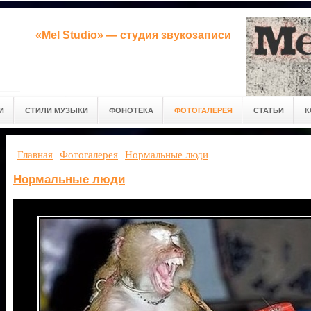
«Mel Studio» — студия звукозаписи
И
СТИЛИ МУЗЫКИ
ФОНОТЕКА
ФОТОГАЛЕРЕЯ
СТАТЬИ
К
Главная
Фотогалерея
Нормальные люди
Нормальные люди