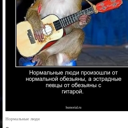
Нормальные люди