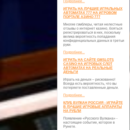
Подробнее...
ИГРАТЬ НА ЛУЧШИЕ ИГРАЛЬНЫХ
АВТОМАТАХ 777 НА ИГРОВОМ
ПОРТАЛЕ АЗИНО 777
Многие гэмблеры, читая нелестные
отзывы о интернет казино, бояться
регистрироваться в них, поскольку
велика вероятность попадания
конфиденциальных данных в третьи
руки.
Подробнее...
ИГРАТЬ НА САЙТЕ GMSLOTS
CASINO НА ИГРОВЫХ СЛОТ
АВТОМАТАХ НА РЕАЛЬНЫЕ
ДЕНЬГИ
Играть на деньги – рискованно!
Всегда есть вероятность, что вы
потеряете поставленные деньги.
Подробнее...
КЛУБ ВУЛКАН РОССИЯ - ИГРАЙТЕ
В ЛУЧШИЕ ИГРОВЫЕ АППАРАТЫ
НА РУБЛИ
Появление «Русского Вулкана» -
настоящее событие, которое в
Рунете.