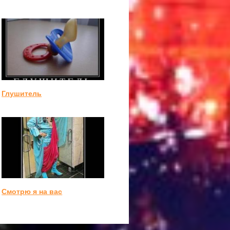
Глушитель
Смотрю я на вас