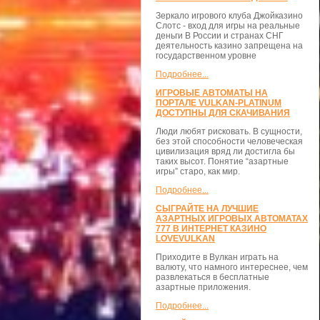
Зеркало игрового клуба Джойказино
Слотс - вход для игры на реальные
деньги В России и странах СНГ
деятельность казино запрещена на
государственном уровне
Подробнее...
ИГРОВЫЕ АВТОМАТЫ НА
ПОРТАЛЕ VULKAN-PLATINUM
ДОСТУПНЫ ДЛЯ СКАЧИВАНИЯ
Люди любят рисковать. В сущности,
без этой способности человеческая
цивилизация вряд ли достигла бы
таких высот. Понятие “азартные
игры” старо, как мир.
Подробнее...
СЫГРАЙТЕ НА ЛУЧШИЕ
АЗАРТНЫХ ИГРОВЫХ АВТОМАТАХ
777 В ИНТЕРНЕТ КАЗИНО
LOVEVULKAN
Приходите в Вулкан играть на
валюту, что намного интереснее, чем
развлекаться в бесплатные
азартные приложения.
Подробнее...