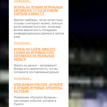
Подробнее...
ИГРАТЬ НА ЛУЧШИЕ ИГРАЛЬНЫХ
АВТОМАТАХ 777 НА ИГРОВОМ
ПОРТАЛЕ АЗИНО 777
Многие гэмблеры, читая нелестные
отзывы о интернет казино, бояться
регистрироваться в них, поскольку
велика вероятность попадания
конфиденциальных данных в третьи
руки.
Подробнее...
ИГРАТЬ НА САЙТЕ GMSLOTS
CASINO НА ИГРОВЫХ СЛОТ
АВТОМАТАХ НА РЕАЛЬНЫЕ
ДЕНЬГИ
Играть на деньги – рискованно!
Всегда есть вероятность, что вы
потеряете поставленные деньги.
Подробнее...
КЛУБ ВУЛКАН РОССИЯ - ИГРАЙТЕ
В ЛУЧШИЕ ИГРОВЫЕ АППАРАТЫ
НА РУБЛИ
Появление «Русского Вулкана» -
настоящее событие, которое в
Рунете.