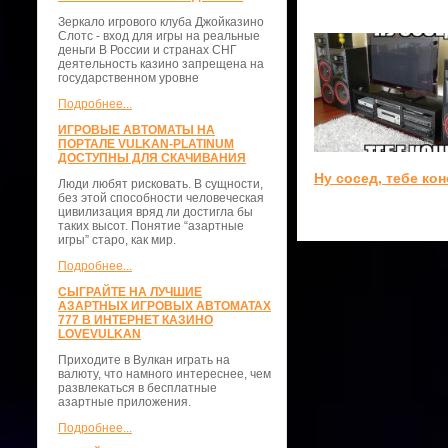
Зеркало игрового клуба Джойказино
Слотс - вход для игры на реальные
деньги В России и странах СНГ
деятельность казино запрещена на
государственном уровне
Подробнее...
ИГРОВЫЕ АВТОМАТЫ НА
ПОРТАЛЕ VULKAN-PLATINUM
ДОСТУПНЫ ДЛЯ СКАЧИВАНИЯ
Ну сосед, тебе кон
Люди любят рисковать. В сущности,
без этой способности человеческая
цивилизация вряд ли достигла бы
таких высот. Понятие “азартные
игры” старо, как мир.
Подробнее...
СЫГРАЙТЕ НА ЛУЧШИЕ
АЗАРТНЫХ ИГРОВЫХ АВТОМАТАХ
777 В ИНТЕРНЕТ КАЗИНО
LOVEVULKAN
Приходите в Вулкан играть на
валюту, что намного интереснее, чем
развлекаться в бесплатные
азартные приложения.
Подробнее...