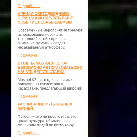
Подробнее...
АРЕНДА СВЕТОДИОДНОГО
ЭКРАНА: КАК СДЕЛАТЬ ВАШЕ
СОБЫТИЕ НЕЗАБЫВАЕМЫМ
Современные мероприятия требуют
использования новейших
технологий, чтобы привлечь
внимание публики и создать
незабываемую атмосферу.
Подробнее...
ВХОД НА MOSTBET KZ: КАК
БЕЗОПАСНО АВТОРИЗОВАТЬСЯ И
НАЧАТЬ ДЕЛАТЬ СТАВКИ
Mostbet KZ – это один из самых
популярных букмекеров в
Казахстане, предлагающий широкий
Подробнее...
РАСПИСАНИЕ ФУТБОЛЬНЫХ
МАТЧЕЙ
Футбол — это не просто игра, это
целая культура, объединяющая
миллионы людей по всему миру.
Подробнее...