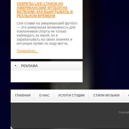
СЕКРЕТЫ LIVE-СТАВОК НА
АМЕРИКАНСКИЙ ФУТБОЛ НА
BETBOOM: КАК ВЫИГРЫВАТЬ В
РЕАЛЬНОМ ВРЕМЕНИ
Live-ставки на американский футбол
— это уникальная возможность для
поклонников спорта не только
наблюдать за игрой, но и
зарабатывать на своих знаниях и
интуиции прямо по ходу матча.
Подробнее...
РЕКЛАМА
ГЛАВНАЯ
О НАС
УСЛУГИ СТУДИИ
СТИЛИ МУЗЫКИ
Copyrig