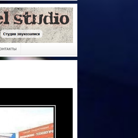
ОНТАКТЫ