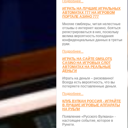
Подробнее...
ИГРАТЬ НА ЛУЧШИЕ ИГРАЛЬНЫХ
АВТОМАТАХ 777 НА ИГРОВОМ
ПОРТАЛЕ АЗИНО 777
Многие гэмблеры, читая нелестные
отзывы о интернет казино, бояться
регистрироваться в них, поскольку
велика вероятность попадания
конфиденциальных данных в третьи
руки.
Подробнее...
ИГРАТЬ НА САЙТЕ GMSLOTS
CASINO НА ИГРОВЫХ СЛОТ
АВТОМАТАХ НА РЕАЛЬНЫЕ
ДЕНЬГИ
Играть на деньги – рискованно!
Всегда есть вероятность, что вы
потеряете поставленные деньги.
Подробнее...
КЛУБ ВУЛКАН РОССИЯ - ИГРАЙТЕ
В ЛУЧШИЕ ИГРОВЫЕ АППАРАТЫ
НА РУБЛИ
Появление «Русского Вулкана» -
настоящее событие, которое в
Рунете.